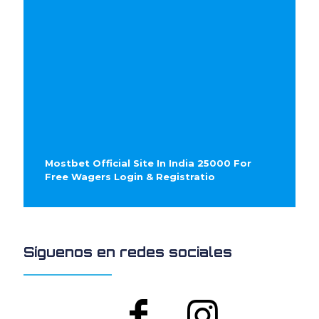
Mostbet Official Site In India 25000 For
Free Wagers Login & Registratio
Síguenos en redes sociales