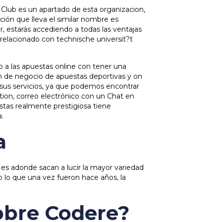
e Club es un apartado de esta organizacion,
ción que lleva el similar nombre es
 estarás accediendo a todas las ventajas
 relacionado con technische universit?t
to a las apuestas online con tener una
 de negocio de apuestas deportivas y on
 sus servicios, ya que podemos encontrar
on, correo electrónico con un Chat en
stas realmente prestigiosa tiene
.
a
es adonde sacan a lucir la mayor variedad
 lo que una vez fueron hace años, la
obre Codere?