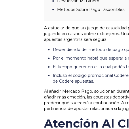
Devuelvan Mi Dinero
Métodos Sobre Pago Disponibles
A estudiar de que un juego de casualidad
jugando en casinos online extranjeros. Una
apuestas argentina sera segura.
Dependiendo del método de pago que 
Por el momento habrá que esperar a qu
El tiempo querer en el la cual podés t
Incluso el código promocional Codere
de Codere apuestas.
Al añadir Mercado Pago, solucionan durante
añadir más emoción, las apuestas deportiv
predecir qué sucederá a continuación. A m
pertinencia de apostar relacionada si la ju
Atención Al C