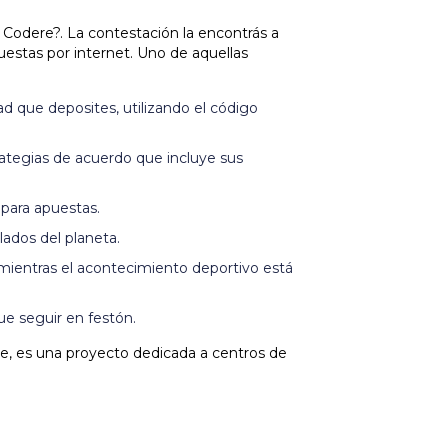
 Codere?. La contestación la encontrás a
estas por internet. Uno de aquellas
d que deposites, utilizando el código
rategias de acuerdo que incluye sus
 para apuestas.
ados del planeta.
mientras el acontecimiento deportivo está
ue seguir en festón.
re, es una proyecto dedicada a centros de