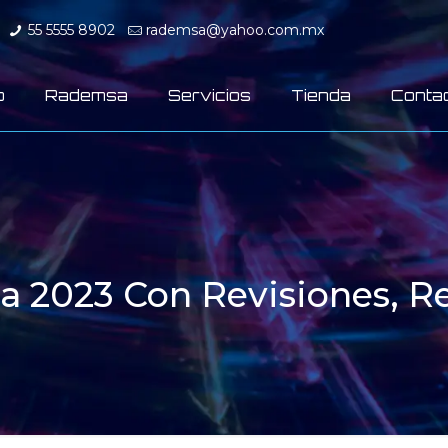
55 5555 8902
rademsa@yahoo.com.mx
o
Rademsa
Servicios
Tienda
Conta
a 2023 Con Revisiones, R