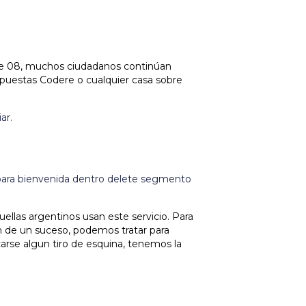
sde 08, muchos ciudadanos continúan
 apuestas Codere o cualquier casa sobre
ar.
 para bienvenida dentro delete segmento
ellas argentinos usan este servicio. Para
n de un suceso, podemos tratar para
arse algun tiro de esquina, tenemos la