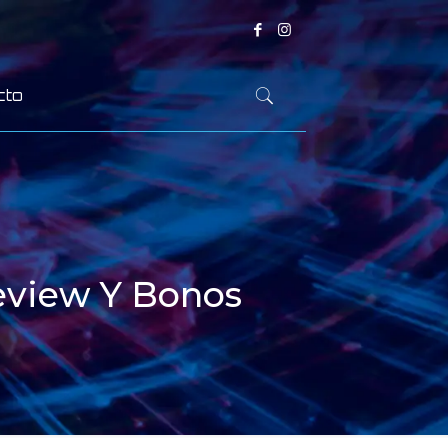
cto
eview Y Bonos