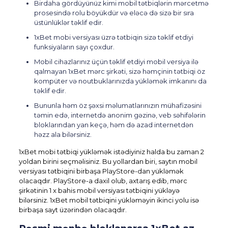
Birdaha gördüyünüz kimi mobil tətbiqlərin mərcetmə
prosesində rolu böyükdür və eləcə də sizə bir sıra
üstünlüklər təklif edir.
1xBet mobi versiyası üzrə tətbiqin sizə təklif etdiyi
funksiyaların sayı çoxdur.
Mobil cihazlarınız üçün təklif etdiyi mobil versiya ilə
qalmayan 1xBet mərc şirkəti, sizə həmçinin tətbiqi öz
kompüter və noutbuklarınızda yükləmək imkanını da
təklif edir.
Bununla həm öz şəxsi məlumatlarınızın mühafizəsini
təmin edə, internetdə anonim gəzinə, veb səhifələrin
bloklarından yan keçə, həm də azad internetdən
həzz ala bilərsiniz.
1xBet mobi tətbiqi yükləmək istədiyiniz halda bu zaman 2
yoldan birini seçməlisiniz. Bu yollardan biri, saytın mobil
versiyası tətbiqini birbaşa PlayStore-dan yükləmək
olacaqdır. PlayStore-a daxil olub, axtarış edib, mərc
şirkətinin 1 x bahis mobil versiyası tətbiqini yükləyə
bilərsiniz. 1xBet mobil tətbiqini yükləməyin ikinci yolu isə
birbaşa sayt üzərindən olacaqdır.