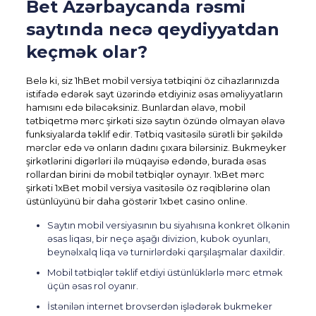
Bet Azərbaycanda rəsmi
saytında necə qeydiyyatdan
keçmək olar?
Belə ki, siz 1hBet mobil versiya tətbiqini öz cihazlarınızda
istifadə edərək sayt üzərində etdiyiniz əsas əməliyyatların
hamısını edə biləcəksiniz. Bunlardan əlavə, mobil
tətbiqetmə mərc şirkəti sizə saytın özündə olmayan əlavə
funksiyalarda təklif edir. Tətbiq vasitəsilə sürətli bir şəkildə
mərclər edə və onların dadını çıxara bilərsiniz. Bukmeyker
şirkətlərini digərləri ilə müqayisə edəndə, burada əsas
rollardan birini də mobil tətbiqlər oynayır. 1xBet mərc
şirkəti 1xBet mobil versiya vasitəsilə öz rəqiblərinə olan
üstünlüyünü bir daha göstərir
1xbet casino online
.
Saytın mobil versiyasının bu siyahısına konkret ölkənin
əsas liqası, bir neçə aşağı divizion, kubok oyunları,
beynəlxalq liqa və turnirlərdəki qarşılaşmalar daxildir.
Mobil tətbiqlər təklif etdiyi üstünlüklərlə mərc etmək
üçün əsas rol oyanır.
İstənilən internet brovserdən işlədərək bukmeker