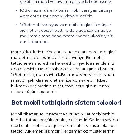
şirkətinin mobil versiyasına giriş edə biləcəksiniz.
IOS cihazlar üzrə 1 x bahis mobil versiyası birbaşa
AppStore üzərindən yükləyə bilərsiniz.
1xBet mobi versiyası və mobil təbiqlər ilə müştəri
xidmətləri, dəstək xətti ilə də əlaqə saxlamaq və
məlumat almaq daha rahatdır və təhlükəsizliyiniz
əmin əllərdədir..
Mərc şirkətilərinin cihazlarınız üçün olan mərc tətbiqləri
mərcetmə prosesində əsas rol oynayır. Bu mobil
tətbiqlərlə siz sürətli və hərəkətli bir şəkildə mərclərinizi
edə bilərsiniz. Hər bir sahədə sizin rahatlığınızı düşünən
1xBet mərc şirkəti saytın 1xBet mobi versiyası əsasında
rahat bir şəkildə mərc etmənizə kömək edir. 1xBet
bukmeyker şirkətinin 1hBet mobil tətbiqi bütün növ
cihazlar üçün əlçatandır.
Bet mobil tətbiqlərin sistem tələbləri
Mobil cihazlar üçün nəzərdə tutulan 1xBet mobi tətbiqi
kimi bu tətbiqi də yükləmək çox asandır. Sadəcə saytda
daxil olub, mobil tətbiqetmə kimi rahat və asan olan bu
tətbiqi yükləmək lazımdır. Hər zaman öz müştərilərinin