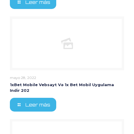
Leer más
mayo 28, 2022
1xBet Mobile Vebsayt Və 1x Bet Mobil Uygulama
Indir 202
Leer más