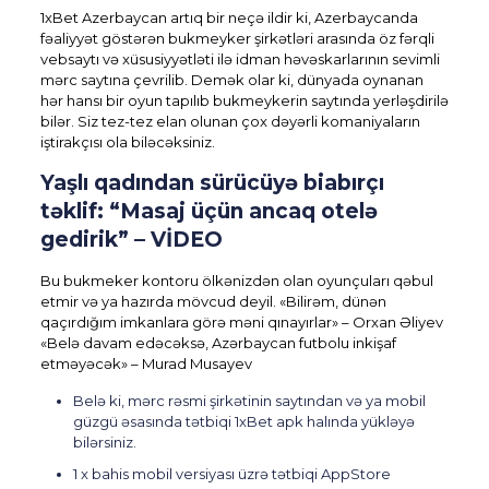
1xBet Azerbaycan artıq bir neçə ildir ki, Azerbaycanda
fəaliyyət göstərən bukmeyker şirkətləri arasında öz fərqli
vebsaytı və xüsusiyyətləti ilə idman həvəskarlarının sevimli
mərc saytına çevrilib. Demək olar ki, dünyada oynanan
hər hansı bir oyun tapılıb bukmeykerin saytında yerləşdirilə
bilər. Siz tez-tez elan olunan çox dəyərli komaniyaların
iştirakçısı ola biləcəksiniz.
Yaşlı qadından sürücüyə biabırçı
təklif: “Masaj üçün ancaq otelə
gedirik” – VİDEO
Bu bukmeker kontoru ölkənizdən olan oyunçuları qəbul
etmir və ya hazırda mövcud deyil. «Bilirəm, dünən
qaçırdığım imkanlara görə məni qınayırlar» – Orxan Əliyev
«Belə davam edəcəksə, Azərbaycan futbolu inkişaf
etməyəcək» – Murad Musayev
Belə ki, mərc rəsmi şirkətinin saytından və ya mobil
güzgü əsasında tətbiqi 1xBet apk halında yükləyə
bilərsiniz.
1 x bahis mobil versiyası üzrə tətbiqi AppStore