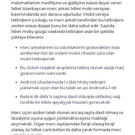
məlumatlarının məxfiliyinə və gizliliyinə xüsusi dəyər verən
1xBet Azerbaycan mərc şirkəti 1xBet mobi versiyası
baxımındanda son dərəcə uğurludur. Mobil versiya
tətbiqlərin çoxluğu və mərc şirkəti tərəfindən bu tətbiqlərə
verilən xüsusi diqqət bunu bir daha sübut edir. Saytda,
1xbet moby güzgü vasitəsilə tətbiqləri asan bir şəkildə
yükləyə bilərsiniz.
Mərc şirkətlərinin öz üstünlüklərini göstərdikləri əsas
amillərdən biri də onların mobil cihazlar üzrə olan
mobil tətbiqləridir.
Bu, bütün rəqabət qruplarına tətbiq olunan aşağı marj
göstəricisinin nəticəsidir.
Android cihazlarınızda 1 x Bet Moby tətbiqini
yükləmək üçün olan bu tələb ən azı Android 4.1-dir.
Belə ki ilk dəfə 1x saytına daxil olduqda istifadəçi sağ
tərəfdə bir kliklə qeydiyyat hissəsini görəcəkdir.
Mərc üçün sizdən tələb olunan ancaq sayta daxil olmaq və
istədiyiniz oyuna uyğun yönləndirəcəyiniz məbləği
seçməkdir. Digər mərc saytlarından fərqli olaraq fərqli
olaraq, siz 1xBet canlı betləri ilə daha çevik formada mərc