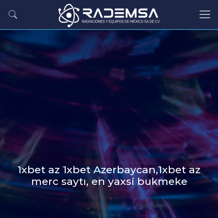
1xbet az 1xbet Azerbaycan,1xbet az
merc saytı, en yaxsi bukmeke