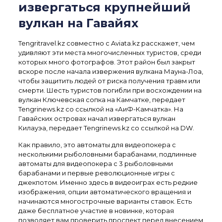
извергаться крупнейший
вулкан на Гавайях
Tengritravel.kz совместно с Aviata.kz расскажет, чем
удивляют эти места многочисленных туристов, среди
которых много фотографов. Этот район был закрыт
вскоре после начала извержения вулкана Мауна-Лоа,
чтобы защитить людей от риска получения травм или
смерти. Шесть туристов погибли при восхождении на
вулкан Ключевская сопка на Камчатке, передает
Tengrinews.kz со ссылкой на «АиФ-Камчатка». На
Гавайских островах начал извергаться вулкан
Килауэа, передает Tengrinews.kz со ссылкой на DW.
Как правило, это автоматы для видеопокера с
несколькими рыболовными барабанами, подлинные
автоматы для видеопокера с 3 рыболовными
барабанами и первые революционные игры с
джекпотом. Именно здесь в видеоиграх есть редкие
изображения, опции автоматического вращения и
начинаются многострочные варианты ставок. Есть
даже бесплатное участие в новинке, которая
позволяет вам проверить проспект перед внесением