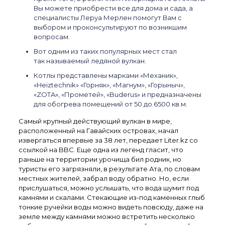
Вы можете приобрести все для дома и сада, а
специалисты Леруа Мерлен помогут Вам с
выбором и проконсультируют по возникшим
вопросам.
Вот одним из таких популярных мест стал
так называемый ледяной вулкан.
Котлы представлены марками «Механик»,
«Heiztechnik» «Горняк», «Магнум», «Горыныч»,
«ZOTA», «Прометей», «Buderus» и предназначены
для обогрева помещений от 50 до 6500 кв.м.
Самый крупный действующий вулкан в мире,
расположенный на Гавайских островах, начал
извергаться впервые за 38 лет, передает Liter.kz со
ссылкой на BBC. Еще одна из легенд гласит, что
раньше на территории урочища бил родник, но
туристы его загрязняли, в результате Ата, по словам
местных жителей, забрал воду обратно. Но, если
прислушаться, можно услышать, что вода шумит под
камнями и скалами. Стекающие из-под каменных глыб
тонкие ручейки воды можно видеть повсюду, даже на
земле между камнями можно встретить несколько