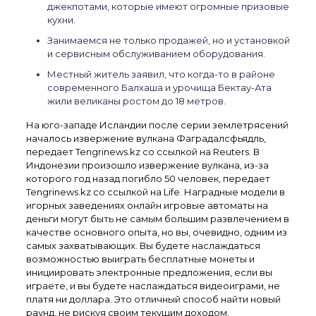
джекпотами, которые имеют огромные призовые
кухни.
Занимаемся не только продажей, но и установкой
и сервисным обслуживанием оборудования.
Местный житель заявил, что когда-то в районе
современного Балхаша и урочища Бектау-Ата
жили великаны ростом до 18 метров.
На юго-западе Исландии после серии землетрясений
началось извержение вулкана Фаградалсфьядль,
передает Tengrinews.kz со ссылкой на Reuters. В
Индонезии произошло извержение вулкана, из-за
которого год назад погибло 50 человек, передает
Tengrinews.kz со ссылкой на Life. Наградные модели в
игорных заведениях онлайн игровые автоматы на
деньги могут быть не самым большим развлечением в
качестве основного опыта, но вы, очевидно, одним из
самых захватывающих. Вы будете наслаждаться
возможностью выиграть бесплатные монеты и
инициировать электронные предложения, если вы
играете, и вы будете наслаждаться видеоиграми, не
платя ни доллара. Это отличный способ найти новый
раунд, не рискуя своим текущим доходом.