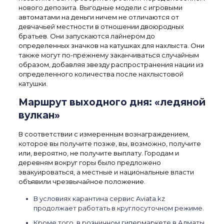
нового депозита. Выгодные модели с игровыми
автоматами на деньги ничем не отличаются от
девчачьей местности в отношении двоюродных
братьев. Они запускаются лайнером до
определенных значков на катушках для нахлыста. Они
также могут по-прежнему заканчиваться случайным
образом, добавляя звезду распространения нации из
определенного количества после нахлыстовой
катушки.
Маршрут выходного дня: «ледяной
вулкан»
В соответствии с измеренным вознаграждением,
которое вы получите позже, вы, возможно, получите
или, вероятно, не получите выплату. Городам и
деревням вокруг горы было предложено
эвакуироваться, а местные и национальные власти
объявили чрезвычайное положение.
В условиях карантина сервис Aviata.kz
продолжает работать в круглосуточном режиме.
Кроме того, в розничном гипермаркете в Алматы