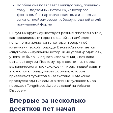
Вообще она появляется каждую зиму, причиной
тому — подземный источник, из которого
фонтаном бьёт артезианская вода и капелька
за капелькой замерзает, образуя ледяной столб
причудливой формы.
В научных кругах существуют разные гипотезы о том,
как появились эти горы, но одной из наиболее
популярных является та, которая говорит об
их вулканической природе. Бектау-Ата считается
«плутоном» – вулканом, который не успел «родиться»,
у него не было ни одного извержения, и вся лава
осталась внутри. Поэтому горы состоят из пород
вулканического происхождения и застывшей лавы, и
это – ключ к причудливым формам, которые
привлекают туристов в Казахстане. В Мексике
проснулся один из самых активных вулканов мира,
передает Tengritravel.kz со ссылкой на Volcano
Discovery.
Впервые за несколько
десятков лет начал