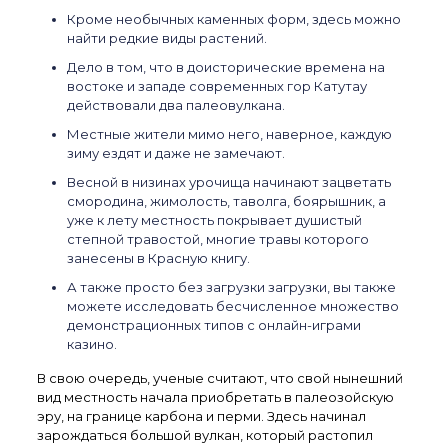
Кроме необычных каменных форм, здесь можно
найти редкие виды растений.
Дело в том, что в доисторические времена на
востоке и западе современных гор Катутау
действовали два палеовулкана.
Местные жители мимо него, наверное, каждую
зиму ездят и даже не замечают.
Весной в низинах урочища начинают зацветать
смородина, жимолость, таволга, боярышник, а
уже к лету местность покрывает душистый
степной травостой, многие травы которого
занесены в Красную книгу.
А также просто без загрузки загрузки, вы также
можете исследовать бесчисленное множество
демонстрационных типов с онлайн-играми
казино.
В свою очередь, ученые считают, что свой нынешний
вид местность начала приобретать в палеозойскую
эру, на границе карбона и перми. Здесь начинал
зарождаться большой вулкан, который растопил