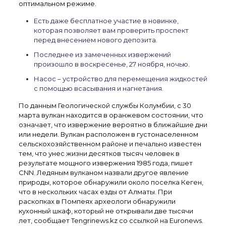
оптимальном режиме.
Есть даже бесплатное участие в новинке,
которая позволяет вам проверить проспект
перед внесением нового депозита.
Последнее из замеченных извержений
произошло в воскресенье, 27 ноября, ночью.
Насос – устройство для перемещения жидкостей
с помощью всасывания и нагнетания.
По данным Геологической службы Колумбии, с 30
марта вулкан находится в оранжевом состоянии, что
означает, что извержение вероятно в ближайшие дни
или недели. Вулкан расположен в густонаселенном
сельскохозяйственном районе и печально известен
тем, что унес жизни десятков тысяч человек в
результате мощного извержения 1985 года, пишет
CNN. Ледяным вулканом назвали другое явление
природы, которое обнаружили около поселка Кеген,
что в нескольких часах езды от Алматы. При
раскопках в Помпеях археологи обнаружили
кухонный шкаф, который не открывали две тысячи
лет, сообщает Tengrinews.kz со ссылкой на Euronews.