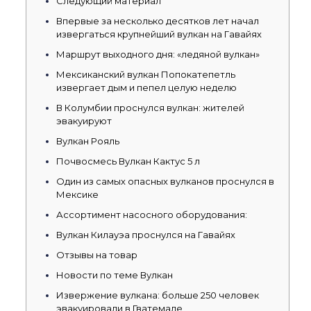
Следующий материал
Впервые за несколько десятков лет начал
извергаться крупнейший вулкан на Гавайях
Маршрут выходного дня: «ледяной вулкан»
Мексиканский вулкан Попокатепетль
извергает дым и пепел целую неделю
В Колумбии проснулся вулкан: жителей
эвакуируют
Вулкан Рояль
Почвосмесь Вулкан Кактус 5 л
Один из самых опасных вулканов проснулся в
Мексике
Ассортимент насосного оборудования:
Вулкан Килауэа проснулся на Гавайях
Отзывы на товар
Новости по теме Вулкан
Извержение вулкана: больше 250 человек
эвакуировали в Гватемале