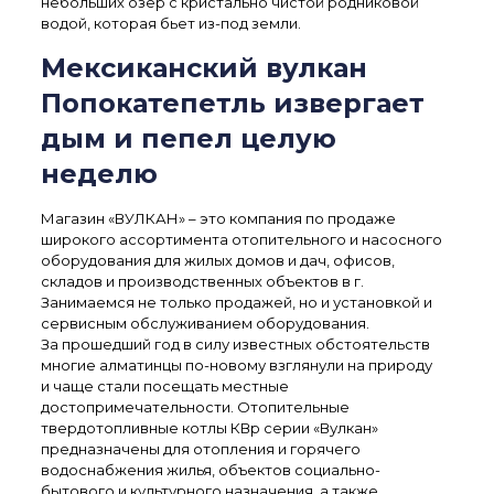
небольших озер с кристально чистой родниковой
водой, которая бьет из-под земли.
Мексиканский вулкан
Попокатепетль извергает
дым и пепел целую
неделю
Магазин «ВУЛКАН» – это компания по продаже
широкого ассортимента отопительного и насосного
оборудования для жилых домов и дач, офисов,
складов и производственных объектов в г.
Занимаемся не только продажей, но и установкой и
сервисным обслуживанием оборудования.
За прошедший год в силу известных обстоятельств
многие алматинцы по-новому взглянули на природу
и чаще стали посещать местные
достопримечательности. Отопительные
твердотопливные котлы КВр серии «Вулкан»
предназначены для отопления и горячего
водоснабжения жилья, объектов социально-
бытового и культурного назначения, а также