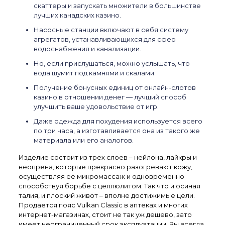
скаттеры и запускать множители в большинстве
лучших канадских казино.
Насосные станции включают в себя систему
агрегатов, устанавливающихся для сфер
водоснабжения и канализации.
Но, если прислушаться, можно услышать, что
вода шумит под камнями и скалами.
Получение бонусных единиц от онлайн-слотов
казино в отношении денег — лучший способ
улучшить ваше удовольствие от игр.
Даже одежда для похудения используется всего
по три часа, а изготавливается она из такого же
материала или его аналогов.
Изделие состоит из трех слоев – нейлона, лайкры и
неопрена, которые прекрасно разогревают кожу,
осуществляя ее микромассаж и одновременно
способствуя борьбе с целлюлитом. Так что и осиная
талия, и плоский живот – вполне достижимые цели.
Продается пояс Vulkan Classic в аптеках и многих
интернет-магазинах, стоит не так уж дешево, зато
имеет неограниченный срок эксплуатации. Вы всегда