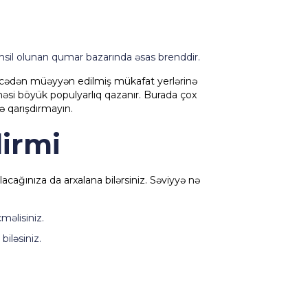
sil olunan qumar bazarında əsas brenddir.
lcədən müəyyən edilmiş mükafat yerlərinə
si böyük populyarlıq qazanır. Burada çox
ə qarışdırmayın.
irmi
acağınıza da arxalana bilərsiniz. Səviyyə nə
məlisiniz.
iləsiniz.