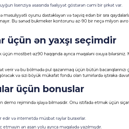
yğun lisenziya əsasında fəaliyyət göstərən cəmi bir şirkət var.
ə məsuliyyətli oyunu dəstəkləyən və təşviq edən bir sıra qaydalarla
oynayır. Bu sənəd bukmeker kontorunu az-90 bir neçə milyon avro
r üçün ən yaxşı seçimdir
ək üçün mostbet-az90 haqqında ayrıca məqaləni oxuya bilərsiniz.
t verir və bu bölmədə pul qazanmaq üçün bütün bacarıqlarınızı gös
rəcək və sizi böyük mükafat fondu olan turnirlərdə iştiraka dəvə
lar üçün bonuslar
nının demo rejimində işləyə bilməsidir. Onu istifadə etmək üçün si
r edir və internetdə müsbət rəylər buraxırlar.
 etməyin ən asan yolu ayrıca məqalədə yazılmışdır.