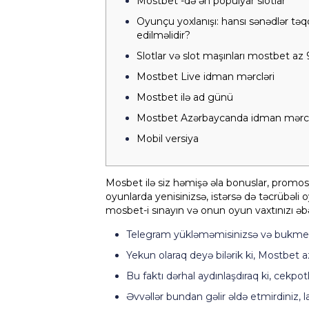
Mostbet -də ən populyar slotlar
Oyunçu yoxlanışı: hansı sənədlər tə
edilməlidir?
Slotlar və slot maşınları mostbet az
Mostbet Live idman mərcləri
Mostbet ilə ad günü
Mostbet Azərbaycanda idman mərc 
Mobil versiya
Mosbet ilə siz həmişə əla bonuslar, promosyo
oyunlarda yenisinizsə, istərsə də təcrübə
mosbet-i sınayın və onun oyun vaxtınızı əbə
Telegram yükləməmisinizsə və bukmeke
Yekun olaraq deyə bilərik ki, Mostb
Bu faktı dərhal aydınlaşdıraq ki, cekpot
Əvvəllər bundan gəlir əldə etmirdiniz, la