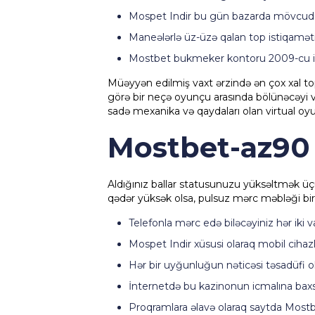
Mospet Indir bu gün bazarda mövcud ol
Maneələrlə üz-üzə qalan top istiqamətin
Mostbet bukmeker kontoru 2009-cu ildə
Müəyyən edilmiş vaxt ərzində ən çox xal 
görə bir neçə oyunçu arasında bölünəcəyi
sadə mexanika və qaydaları olan virtual oyu
Mostbet-az90
Aldığınız ballar statusunuzu yüksəltmək üçün
qədər yüksək olsa, pulsuz mərc məbləği bir 
Telefonla mərc edə biləcəyiniz hər iki v
Mospet Indir xüsusi olaraq mobil cihazl
Hər bir uyğunluğun nəticəsi təsadüfi ol
İnternetdə bu kazinonun icmalına baxsanı
Proqramlara əlavə olaraq saytda Mostbet