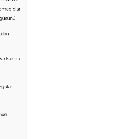
pmaq olar
zgüsünü
tdan
və kazino
zgülər
əxsi