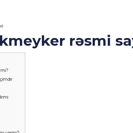
no
kmeyker rəsmi sa
rmi?
çimdir
irmi
mı varmı?