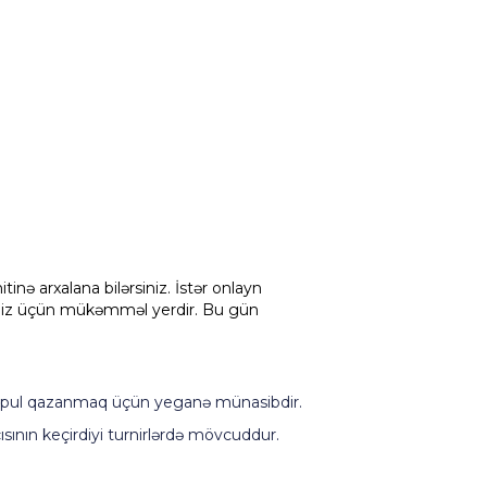
inə arxalana bilərsiniz. İstər onlayn
cəniz üçün mükəmməl yerdir. Bu gün
a pul qazanmaq üçün yeganə münasibdir.
çısının keçirdiyi turnirlərdə mövcuddur.