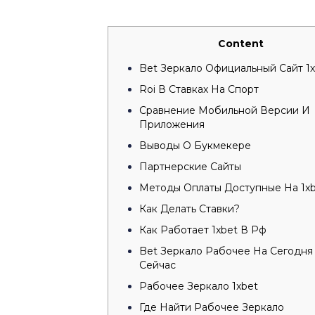
Content
Bet Зеркало Официальный Сайт 1
Roi В Ставках На Спорт
Сравнение Мобильной Версии И
Приложения
Выводы О Букмекере
Партнерские Сайты
Методы Оплаты Доступные На 1xb
Как Делать Ставки?
Как Работает 1xbet В Рф
Bet Зеркало Рабочее На Сегодня
Сейчас
Рабочее Зеркало 1xbet
Где Найти Рабочее Зеркало