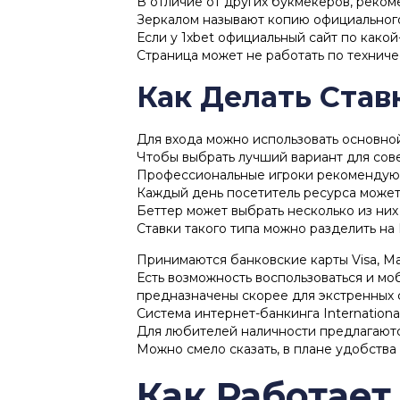
В отличие от других букмекеров, реком
Зеркалом называют копию официального 
Если у 1xbet официальный сайт по какой
Страница может не работать по техниче
Как Делать Став
Для входа можно использовать основной
Чтобы выбрать лучший вариант для сов
Профессиональные игроки рекомендуют 
Каждый день посетитель ресурса может 
Беттер может выбрать несколько из них
Ставки такого типа можно разделить на L
Принимаются банковские карты Visa, Ma
Есть возможность воспользоваться и мо
предназначены скорее для экстренных 
Система интернет-банкинга Internationa
Для любителей наличности предлагаютс
Можно смело сказать, в плане удобства 
Как Работает 