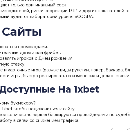
щают только оригинальный софт.
оизводителей, риски коррекции RTP и других показателей от
имый аудит от лабораторий уровня eCOGRA.
 Сайты
зоваться промокодами.
ительные деньги или фрибет.
равлять игроков с Днем рождения.
ную ставку.
и карточные игры (разные виды рулетки, покер, баккара, блэк
сти игры, быстро реагировать на изменения и делать ставки
Доступные На 1xbet
ному букмекеру?
1xbet, чтобы подключиться к сайту.
мное количество зеркал блокируются провайдерами по суде
аботу в связи со снижением трафика.