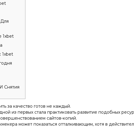
bet
 Для
 1xbet
а
 1xbet
годня
И Снятия
ть за качество готов не каждый.
дной из первых стала практиковать развитие подобных ресур
совершенствованием сайтов-копий.
мекера может показаться отталкивающим, хотя в действител