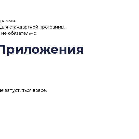
граммы.
для стандартной программы.
 не обязательно.
 Приложения
е запуститься вовсе.