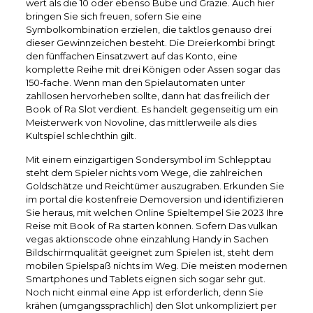
wert als die 10 oder ebenso Bube und Grazie. Auch hier
bringen Sie sich freuen, sofern Sie eine
Symbolkombination erzielen, die taktlos genauso drei
dieser Gewinnzeichen besteht. Die Dreierkombi bringt
den fünffachen Einsatzwert auf das Konto, eine
komplette Reihe mit drei Königen oder Assen sogar das
150-fache. Wenn man den Spielautomaten unter
zahllosen hervorheben sollte, dann hat das freilich der
Book of Ra Slot verdient. Es handelt gegenseitig um ein
Meisterwerk von Novoline, das mittlerweile als dies
Kultspiel schlechthin gilt.
Mit einem einzigartigen Sondersymbol im Schlepptau
steht dem Spieler nichts vom Wege, die zahlreichen
Goldschätze und Reichtümer auszugraben. Erkunden Sie
im portal die kostenfreie Demoversion und identifizieren
Sie heraus, mit welchen Online Spieltempel Sie 2023 Ihre
Reise mit Book of Ra starten können. Sofern Das
vulkan
vegas aktionscode ohne einzahlung
Handy in Sachen
Bildschirmqualität geeignet zum Spielen ist, steht dem
mobilen Spielspaß nichts im Weg. Die meisten modernen
Smartphones und Tablets eignen sich sogar sehr gut.
Noch nicht einmal eine App ist erforderlich, denn Sie
krähen (umgangssprachlich) den Slot unkompliziert per