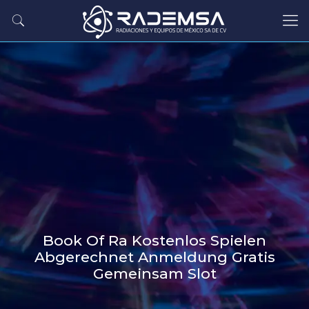
Book Of Ra Kostenlos Spielen
Abgerechnet Anmeldung Gratis
Gemeinsam Slot