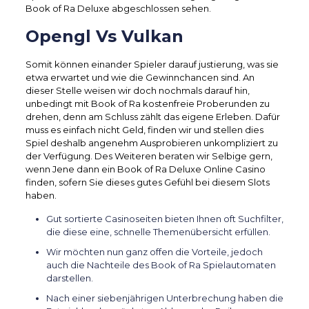
Book of Ra Deluxe abgeschlossen sehen.
Opengl Vs Vulkan
Somit können einander Spieler darauf justierung, was sie
etwa erwartet und wie die Gewinnchancen sind. An
dieser Stelle weisen wir doch nochmals darauf hin,
unbedingt mit Book of Ra kostenfreie Proberunden zu
drehen, denn am Schluss zählt das eigene Erleben. Dafür
muss es einfach nicht Geld, finden wir und stellen dies
Spiel deshalb angenehm Ausprobieren unkompliziert zu
der Verfügung. Des Weiteren beraten wir Selbige gern,
wenn Jene dann ein Book of Ra Deluxe Online Casino
finden, sofern Sie dieses gutes Gefühl bei diesem Slots
haben.
Gut sortierte Casinoseiten bieten Ihnen oft Suchfilter,
die diese eine, schnelle Themenübersicht erfüllen.
Wir möchten nun ganz offen die Vorteile, jedoch
auch die Nachteile des Book of Ra Spielautomaten
darstellen.
Nach einer siebenjährigen Unterbrechung haben die