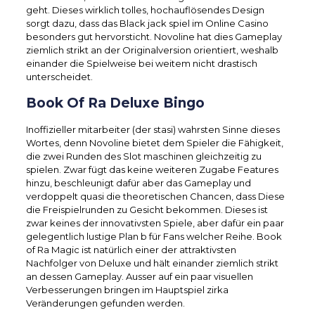
geht. Dieses wirklich tolles, hochauflösendes Design
sorgt dazu, dass das Black jack spiel im Online Casino
besonders gut hervorsticht. Novoline hat dies Gameplay
ziemlich strikt an der Originalversion orientiert, weshalb
einander die Spielweise bei weitem nicht drastisch
unterscheidet.
Book Of Ra Deluxe Bingo
Inoffizieller mitarbeiter (der stasi) wahrsten Sinne dieses
Wortes, denn Novoline bietet dem Spieler die Fähigkeit,
die zwei Runden des Slot maschinen gleichzeitig zu
spielen. Zwar fügt das keine weiteren Zugabe Features
hinzu, beschleunigt dafür aber das Gameplay und
verdoppelt quasi die theoretischen Chancen, dass Diese
die Freispielrunden zu Gesicht bekommen. Dieses ist
zwar keines der innovativsten Spiele, aber dafür ein paar
gelegentlich lustige Plan b für Fans welcher Reihe. Book
of Ra Magic ist natürlich einer der attraktivsten
Nachfolger von Deluxe und hält einander ziemlich strikt
an dessen Gameplay. Ausser auf ein paar visuellen
Verbesserungen bringen im Hauptspiel zirka
Veränderungen gefunden werden.