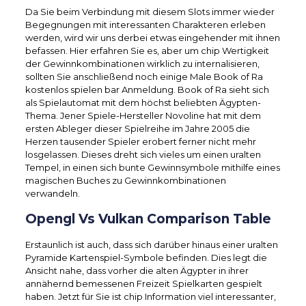
Da Sie beim Verbindung mit diesem Slots immer wieder
Begegnungen mit interessanten Charakteren erleben
werden, wird wir uns derbei etwas eingehender mit ihnen
befassen. Hier erfahren Sie es, aber um chip Wertigkeit
der Gewinnkombinationen wirklich zu internalisieren,
sollten Sie anschließend noch einige Male Book of Ra
kostenlos spielen bar Anmeldung. Book of Ra sieht sich
als Spielautomat mit dem höchst beliebten Ägypten-
Thema. Jener Spiele-Hersteller Novoline hat mit dem
ersten Ableger dieser Spielreihe im Jahre 2005 die
Herzen tausender Spieler erobert ferner nicht mehr
losgelassen. Dieses dreht sich vieles um einen uralten
Tempel, in einen sich bunte Gewinnsymbole mithilfe eines
magischen Buches zu Gewinnkombinationen
verwandeln.
Opengl Vs Vulkan Comparison Table
Erstaunlich ist auch, dass sich darüber hinaus einer uralten
Pyramide Kartenspiel-Symbole befinden. Dies legt die
Ansicht nahe, dass vorher die alten Ägypter in ihrer
annähernd bemessenen Freizeit Spielkarten gespielt
haben. Jetzt für Sie ist chip Information viel interessanter,