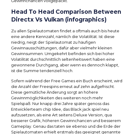
Gewinnchancen vollgepackt.
Head To Head Comparison Between
Directx Vs Vulkan (infographics)
Zu allen Spielautomaten findet a oftmals auch bis heute
eine andere Kennzahl, nämlich die Volatilität. Ist diese
niedrig, neigt der Spielautomat zu häufigen
Gewinnausschüttungen, dafür aber vielmehr kleinen
Gewinnsummen. Umgekehrt befinden sich bei hoher
Volatilität durchschnittlich seltenheitswert haben eine
gewonnene Durchgang, aber wenn es dennoch klappt,
ist die Summe tendenziell hoch.
Sofern während der Free Games ein Buch erscheint, wird
die Anzahl der Freespins erneut auf zehn aufgefrischt.
Diese gemütliche Änderung sorgt an höhere
Gewinnmöglichkeiten des weiteren noch mehr
Spielspaß. Nur knapp drei Jahre später genoss das
Entwicklerteam chip Idee, das Black jack spiel neu
aufzusetzen, als eine Art seitens Deluxe Version, qua
besserer Grafik, höheren Gewinnchancen und besserem
Gameplay. Genau das taten sie ebenso und die Erde der
Spielautomaten erhielt erstmals das geeignet genannte