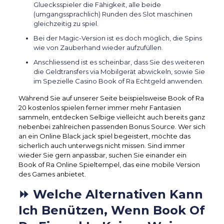
Gluecksspieler die Fähigkeit, alle beide
(umgangssprachlich) Runden des Slot maschinen
gleichzeitig zu spiel.
Bei der Magic-Version ist es doch möglich, die Spins
wie von Zauberhand wieder aufzufüllen.
Anschliessend ist es scheinbar, dass Sie des weiteren
die Geldtransfers via Mobilgerät abwickeln, sowie Sie
im Spezielle Casino Book of Ra Echtgeld anwenden.
Während Sie auf unserer Seite beispielsweise Book of Ra
20 kostenlos spielen ferner immer mehr Fantasien
sammeln, entdecken Selbige vielleicht auch bereits ganz
nebenbei zahlreichen passenden Bonus Source. Wer sich
an ein Online Black jack spiel begeistert, möchte das
sicherlich auch unterwegs nicht missen. Sind immer
wieder Sie gern anpassbar, suchen Sie einander ein
Book of Ra Online Spieltempel, das eine mobile Version
des Games anbietet.
⏩ Welche Alternativen Kann
Ich Benützen, Wenn Book Of