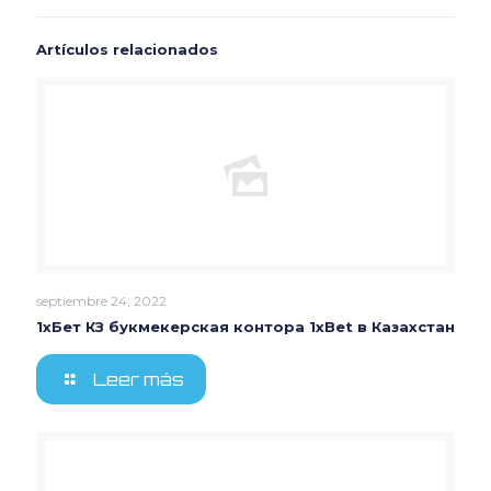
Artículos relacionados
septiembre 24, 2022
1хБет КЗ букмекерская контора 1xBet в Казахстан
Leer más