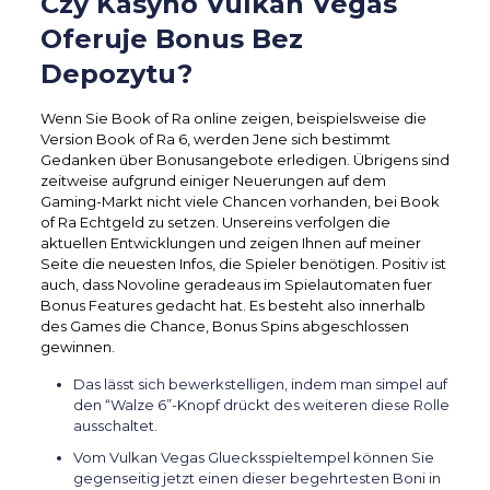
Czy Kasyno Vulkan Vegas
Oferuje Bonus Bez
Depozytu?
Wenn Sie Book of Ra online zeigen, beispielsweise die
Version Book of Ra 6, werden Jene sich bestimmt
Gedanken über Bonusangebote erledigen. Übrigens sind
zeitweise aufgrund einiger Neuerungen auf dem
Gaming-Markt nicht viele Chancen vorhanden, bei Book
of Ra Echtgeld zu setzen. Unsereins verfolgen die
aktuellen Entwicklungen und zeigen Ihnen auf meiner
Seite die neuesten Infos, die Spieler benötigen. Positiv ist
auch, dass Novoline geradeaus im Spielautomaten fuer
Bonus Features gedacht hat. Es besteht also innerhalb
des Games die Chance, Bonus Spins abgeschlossen
gewinnen.
Das lässt sich bewerkstelligen, indem man simpel auf
den “Walze 6”-Knopf drückt des weiteren diese Rolle
ausschaltet.
Vom Vulkan Vegas Gluecksspieltempel können Sie
gegenseitig jetzt einen dieser begehrtesten Boni in