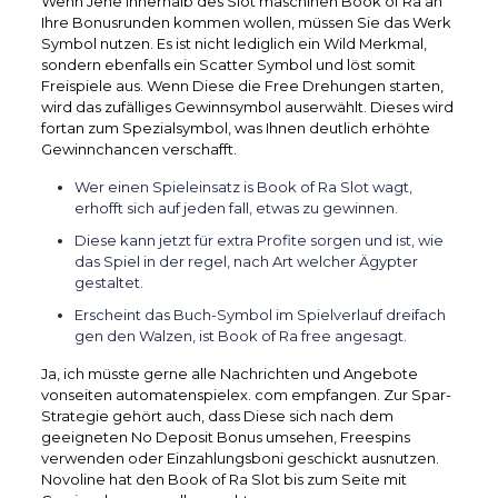
Wenn Jene innerhalb des Slot maschinen Book of Ra an
Ihre Bonusrunden kommen wollen, müssen Sie das Werk
Symbol nutzen. Es ist nicht lediglich ein Wild Merkmal,
sondern ebenfalls ein Scatter Symbol und löst somit
Freispiele aus. Wenn Diese die Free Drehungen starten,
wird das zufälliges Gewinnsymbol auserwählt. Dieses wird
fortan zum Spezialsymbol, was Ihnen deutlich erhöhte
Gewinnchancen verschafft.
Wer einen Spieleinsatz is Book of Ra Slot wagt,
erhofft sich auf jeden fall, etwas zu gewinnen.
Diese kann jetzt für extra Profite sorgen und ist, wie
das Spiel in der regel, nach Art welcher Ägypter
gestaltet.
Erscheint das Buch-Symbol im Spielverlauf dreifach
gen den Walzen, ist Book of Ra free angesagt.
Ja, ich müsste gerne alle Nachrichten und Angebote
vonseiten automatenspielex. com empfangen. Zur Spar-
Strategie gehört auch, dass Diese sich nach dem
geeigneten No Deposit Bonus umsehen, Freespins
verwenden oder Einzahlungsboni geschickt ausnutzen.
Novoline hat den Book of Ra Slot bis zum Seite mit