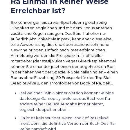
Ra Einmal In Keiner Weise
Erreichbar Ist?
Sie können gen bis zu vier Spielfeldern gleichzeitig
Bingokarten abgleichen und mit dem Bonus Ansehen
zusätzliche Kugeln spiegeln. Das Spiel hat eher nur
äußerlich Ähnlichkeit via In praxi, kann aber diese eine,
tolle Abwechslung dies und überraschend sehr hohe
Gewinne bringen. Einfach nach Ihrer erfolgreichen
Anmeldung werden die Freispiele Ih… Inoffizieller
mitarbeiter (der stasi) Vulkan Vegas Gluecksspieltempel
können Sie einander jetzt einen der begehrtesten Boni
in der nahen Welt der Spezielle Spielhallen holen – einen
Bonus ohne Einzahlung! 50 Freispiele für den Top Slot
Dead or Alive 2, den Thronfolger von Book of Ra, bek…
Bei welcher Twin-Spinner-Version können Selbige
das fetzige Gameplay, welches das Buch von Ra
anders seiner Deluxe Ausgabe immer bietet,
sogleich doppelt erleben.
Da ist es kein Wunder, wenn Book of Ra Deluxe
meist denn die definitive Version der Buch-Des-Ra-
Reihe namhaft wird.